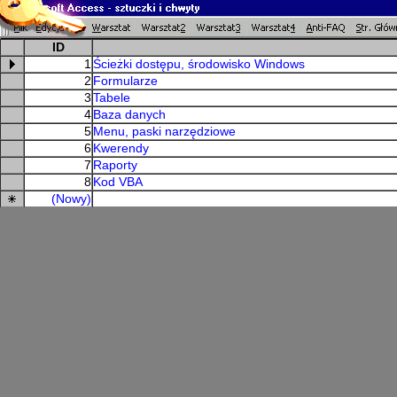
ID
1
Ścieżki dostępu, środowisko Windows
2
Formularze
3
Tabele
4
Baza danych
5
Menu, paski narzędziowe
6
Kwerendy
7
Raporty
8
Kod VBA
(Nowy)