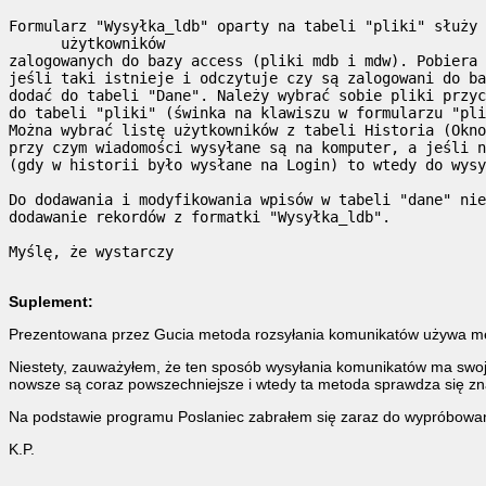
Formularz "Wysyłka_ldb" oparty na tabeli "pliki" służy 
      użytkowników

zalogowanych do bazy access (pliki mdb i mdw). Pobiera 
jeśli taki istnieje i odczytuje czy są zalogowani do ba
dodać do tabeli "Dane". Należy wybrać sobie pliki przyc
do tabeli "pliki" (świnka na klawiszu w formularzu "pli
Można wybrać listę użytkowników z tabeli Historia (Okno
przy czym wiadomości wysyłane są na komputer, a jeśli n
(gdy w historii było wysłane na Login) to wtedy do wysy
Do dodawania i modyfikowania wpisów w tabeli "dane" nie
dodawanie rekordów z formatki "Wysyłka_ldb".

Myślę, że wystarczy

Suplement:
Prezentowana przez Gucia metoda rozsyłania komunikatów używa me
Niestety, zauważyłem, że ten sposób wysyłania komunikatów ma swo
nowsze są coraz powszechniejsze i wtedy ta metoda sprawdza się z
Na podstawie programu Poslaniec zabrałem się zaraz do wypróbowa
K.P.