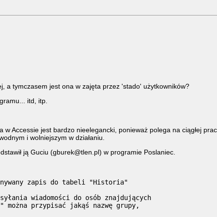
j, a tymczasem jest ona w zajęta przez 'stado' użytkowników?
amu... itd, itp.
Accessie jest bardzo nieelegancki, ponieważ polega na ciągłej pracy
wodnym i wolniejszym w działaniu.
edstawił ją Guciu (gburek@tlen.pl) w programie Poslaniec.
nywany zapis do tabeli "Historia"

syłania wiadomości do osób znajdujących

" można przypisać jakąś nazwę grupy, 
