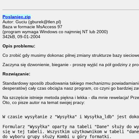
Poslaniec.zip
Autor: Guciu (gburek@tlen.pl)
Baza w formacie MsAccess 97
(program wymaga Windows co najmniej NT lub 2000)
342kB, 09-01-2004
Opis problemu:
Co zrobić gdy musimy dokonac pilnej zmiany strukturze bazy sieciowe
Zaczyna się dzwonienie, bieganie - proszę wyjść na pół godziny z progr
Rozwiązanie:
Standardowy sposób zbudowania takiego mechanizmu powiadamiania w 
desperatów) cały czas obciąża nasz program, co czyni go bardziej za
Na szczęście istnieje metoda piękna i lekka - dla mnie rewelacja! Prz
Oto, co pisze autor na temat swojej pracy:
W czasie wysyłanie z "Wysyłka" i Wysyłka_ldb" jest doko
Formularz "Wysyłka" oparty na tabeli "Dane" służy do wy
się w tej tabeli. Wszystkim użytkownikom w tabeli "dane
do wyboru grupy służy Kombi u góry formatki.
