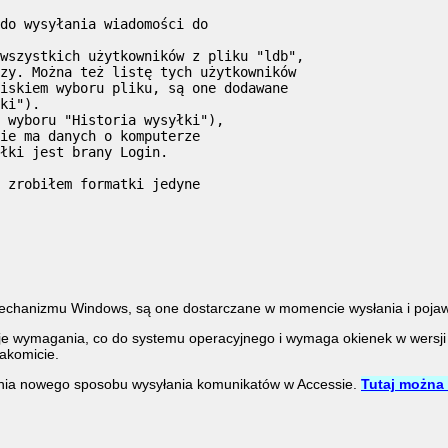
do wysyłania wiadomości do

wszystkich użytkowników z pliku "ldb",

zy. Można też listę tych użytkowników 

iskiem wyboru pliku, są one dodawane 

ki").

 wyboru "Historia wysyłki"), 

ie ma danych o komputerze 

łki jest brany Login.

 zrobiłem formatki jedyne 

chanizmu Windows, są one dostarczane w momencie wysłania i pojawi
je wymagania, co do systemu operacyjnego i wymaga okienek w wersji
nakomicie.
nia nowego sposobu wysyłania komunikatów w Accessie.
Tutaj można