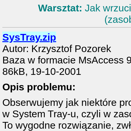
Warsztat:
Jak wrzuci
(zaso
SysTray.zip
Autor: Krzysztof Pozorek
Baza w formacie MsAccess 
86kB, 19-10-2001
Opis problemu:
Obserwujemy jak niektóre pr
w System Tray-u, czyli w za
To wygodne rozwiązanie, zw