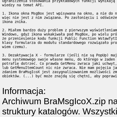
Ograniczenia stosowania przykładowych funkcji wynikają 
wiedzy na temat API. 

1. Ikona okna MsgBox jest wpisywana na okno, a nie do n
więc nie jest z nim związana. Po zasłonięciu i odświeże
ikona znika. 

2. Miałem bardzo duży problem z pierwszym wyświetleniam
Windows, gdyż ikona wskakiwała pod MsgBox, po wielu pró
że przeniesienie kodu funkcji Public Function WstawTytI
klasy formularza do modułu standardowego rozwiązało pro
wiem czemu). 

3. Dezaktywacja X - formularze (jeśli nie są PopUp) maj
menu systemowego swoje własne menu, do którego w żaden 
potrafię dotrzeć. Co prawda GetMenu zwraca jaki uchwyt,
lub GetMenuItemCount nic nie zwraca. Nie mam pojęcia ja
zdaniem BraMsgIcoX jest zasygnalizowaniem możliwości zm
obiektów. (...) być może znajdą się chętni, aby poprawi
Informacja:
Archiwum BraMsgIcoX.zip n
struktury katalogów. Wszystk