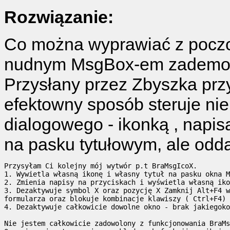
Rozwiązanie:
Co można wyprawiać z poczc
nudnym MsgBox-em zademons
Przysłany przez Zbyszka prz
efektowny sposób steruje ni
dialogowego - ikonką , napis
na pasku tytułowym, ale odda
Przysyłam Ci kolejny mój wytwór p.t BraMsgIcoX.

1. Wywietla własną ikonę i własny tytuł na pasku okna M
2. Zmienia napisy na przyciskach i wyświetla własną iko
3. Dezaktywuje symbol X oraz pozycję X Zamknij Alt+F4 w
formularza oraz blokuje kombinacje klawiszy ( Ctrl+F4) 
4. Dezaktywuje całkowicie dowolne okno - brak jakiegoko
Nie jestem całkowicie zadowolony z funkcjonowania BraMs