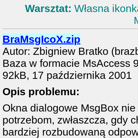
Warsztat:
Własna ikonka
BraMsgIcoX.zip
Autor: Zbigniew Bratko (bra
Baza w formacie MsAccess 
92kB, 17 października 2001
Opis problemu:
Okna dialogowe MsgBox nie
potrzebom, zwłaszcza, gdy c
bardziej rozbudowaną odpowi