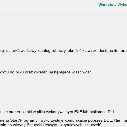
Warsztat:
Wykon
, ustawić właściwy katalog roboczy, określić klawisze dostępu itd. or
tu do pliku oraz określić następujące właściwości:
ując numer ikonki w pliku wykonywalnym EXE lub bibliotece DLL.
menu Start/Programy i wykorzystuje komunikację poprzez DDE. Nie ma 
ało na witrynę Sztuczki i chwyty - z tytułowych 'sztuczek'.