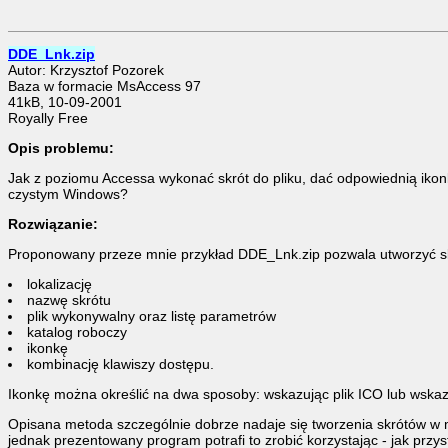
DDE_Lnk.zip
Autor: Krzysztof Pozorek
Baza w formacie MsAccess 97
41kB, 10-09-2001
Royally Free
Opis problemu:
Jak z poziomu Accessa wykonać skrót do pliku, dać odpowiednią ikonkę
czystym Windows?
Rozwiązanie:
Proponowany przeze mnie przykład DDE_Lnk.zip pozwala utworzyć skró
lokalizację
nazwę skrótu
plik wykonywalny oraz listę parametrów
katalog roboczy
ikonkę
kombinację klawiszy dostępu.
Ikonkę można określić na dwa sposoby: wskazując plik ICO lub wskaz
Opisana metoda szczególnie dobrze nadaje się tworzenia skrótów w 
jednak prezentowany program potrafi to zrobić korzystając - jak przyst