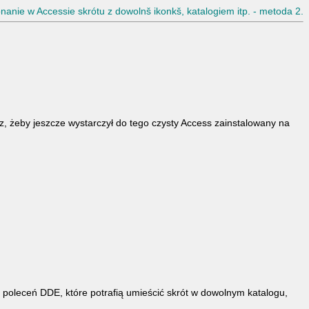
anie w Accessie skrótu z dowolnš ikonkš, katalogiem itp. - metoda 2.
az, żeby jeszcze wystarczył do tego czysty Access zainstalowany na
poleceń DDE, które potrafią umieścić skrót w dowolnym katalogu,