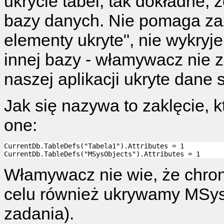
ukrycie tabel, tak dokładne, 
bazy danych. Nie pomaga za
elementy ukryte", nie wykryj
innej bazy - włamywacz nie z
naszej aplikacji ukryte dane 
Jak się nazywa to zaklęcie, k
one:
CurrentDb.TableDefs("Tabela1").Attributes = 1

Włamywacz nie wie, że chron
celu również ukrywamy MSysO
zadania).