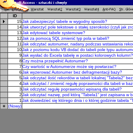
ID
15
Jak zabezpieczyć tabele w wygodny sposób?
14
Jak utworzyć pole tekstowe o stałej szerokości (czyli jak 
13
Jak edytować tabele systemowe?
12
Jak za pomocą SQL zmienić typ pola w tabeli?
11
Jak odczytać autonumer, nadany podczas wstawiania reko
10
Jak z poziomu kodu VB dodać do tabeli pole typu autonum
9
Jak wysłać do Excela tabelę w postaci kolorowych kolumn?
8
Czy można przepełnić Autonumer?
7
Czy wartość w Autonumerze może się powtarzać?
6
Jak wyzerować Autonumer bez defragmentacji bazy?
5
Jak odczytać ilość rekordów w tabeli lokalnej "Tabela2" bez
4
Jak odczytać / zmienić regułę poprawności dla tabeli w ba
3
Jak odczytać regułę poprawności wpisaną dla tabeli?
2
Jak odczytać nazwę, pod którą "Tabela1" jest zapisana w b
1
Jak dowiedzieć się którego dnia i o której godzinie tabela 
(Nowy)